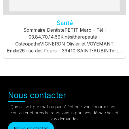
Santé
Sommaire DentistePETIT Marc – Tél :
03.84.70.14.69Kinésithérapeute –
OstéopatheVIGNERON Olivier et VOYEMANT
Emilie26 rue des Fours – 39410 SAINT-AUBINTél :…
Nous contacter
Que ce soit par mail ou par téléphone, vous pourrez nous
contacter et prendre rendez-vous pour vos démarches et
vos demandes
Nous contacter