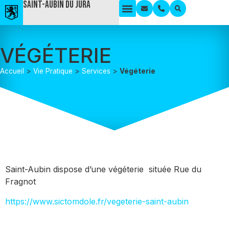
Saint-Aubin du Jura
VÉGÉTERIE
Accueil
>
Vie Pratique
>
Services
>
Végéterie
Saint-Aubin dispose d’une végéterie située Rue du
Fragnot
https://www.sictomdole.fr/vegeterie-saint-aubin