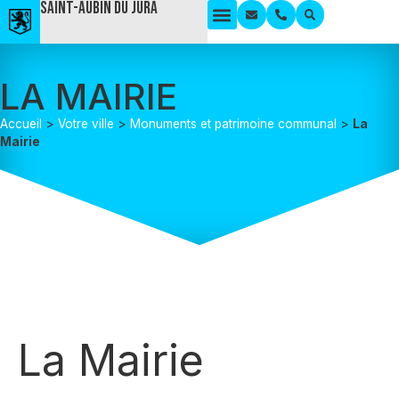
Saint-Aubin du Jura
LA MAIRIE
Accueil
>
Votre ville
>
Monuments et patrimoine communal
>
La
Mairie
La Mairie